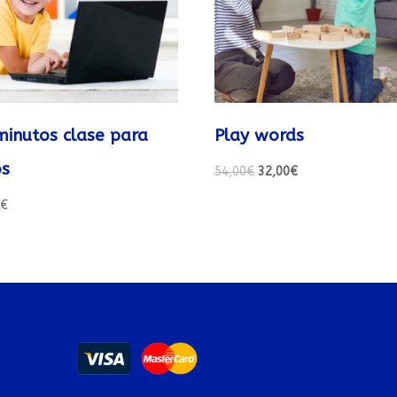
minutos clase para
Play words
os
54,00
€
32,00
€
0
€