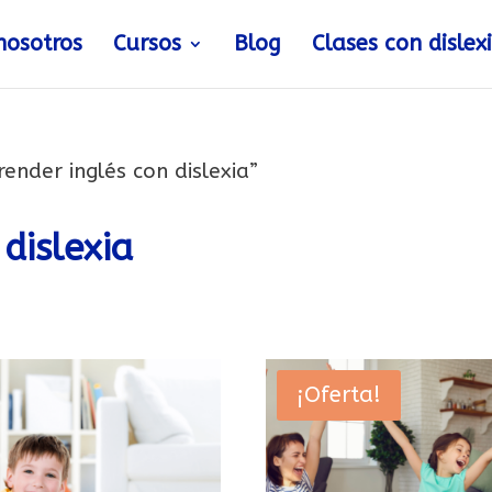
nosotros
Cursos
Blog
Clases con dislex
ender inglés con dislexia”
dislexia
¡Oferta!