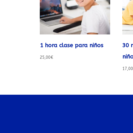
1 hora clase para niños
30 
niñ
25,00
€
17,0